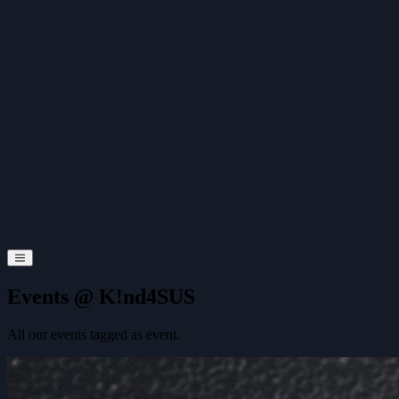
Events @
K!nd4SUS
All our events tagged as
event
.