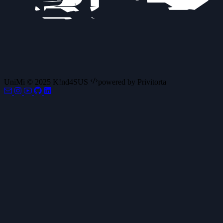
UniMi © 2025 K!nd4SUS
powered by Privitorta